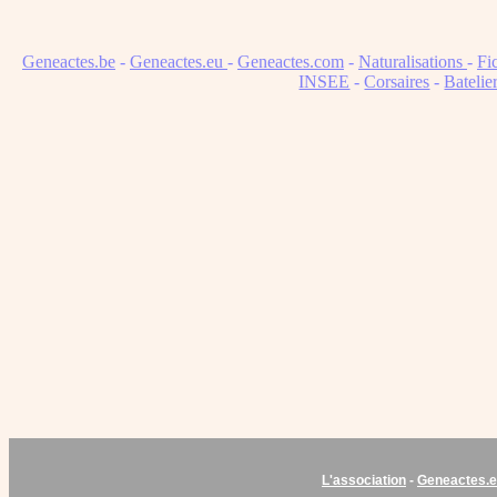
Geneactes.be
-
Geneactes.eu
-
Geneactes.com
-
Naturalisations
-
Fi
INSEE
-
Corsaires
-
Batelie
L'association
-
Geneactes.