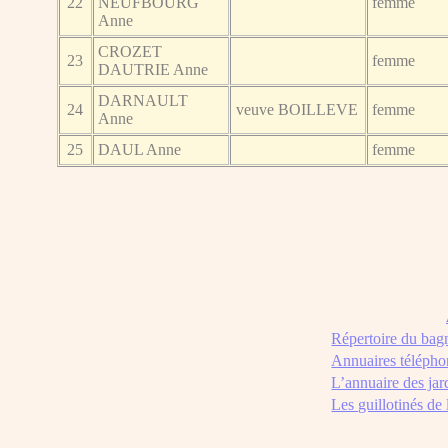
22
NEUFBOURG
femme
Anne
CROZET
23
femme
DAUTRIE Anne
DARNAULT
24
veuve BOILLEVE
femme
Anne
25
DAUL Anne
femme
Répertoire du bag
Annuaires télépho
L’annuaire des jar
Les guillotinés de