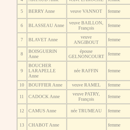
5
BERRY Anne
veuve VANNOT
femme
veuve BAILLON,
6
BLASSEAU Anne
femme
François
veuve
7
BLAVET Anne
femme
ANGIBOUT
BOISGUERIN
épouse
8
femme
Anne
GELNONCOURT
BOUCHER
9
LARAPELLE
née RAFFIN
femme
Anne
10
BOUFFIER Anne
veuve RAMEL
femme
veuve PATRY,
11
CADOCK Anne
femme
François
12
CAMUS Anne
née TRUMEAU
femme
13
CHABOT Anne
femme