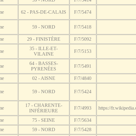
me
62 - PAS-DE-CALAIS
F/7/5474
me
59 - NORD
F/7/5418
me
29 - FINISTÈRE
F/7/5092
35 - ILLE-ET-
me
F/7/5153
VILAINE
64 - BASSES-
me
F/7/5491
PYRENÉES
me
02 - AISNE
F/7/4840
me
59 - NORD
F/7/5424
17 - CHARENTE-
me
F/7/4993
https://fr.wikiped
INFÉRIEURE
me
75 - SEINE
F/7/5634
me
59 - NORD
F/7/5428