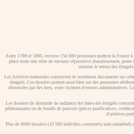
Entre 1789 et 1800, environ 150 000 personnes quittent la France à la
place toute une série de mesures répressives (bannissement, peine de
autorise le retour des émigrés
Les Archives nationales conservent de nombreux documents sur cette 
émigrés. Ces dossiers portent aussi bien sur des personnes réellem
dénoncées par des tiers, voire victimes d'erreurs administratives. Les 
Les dossiers de demande de radiation des listes des émigrés concerne
pétitionnaires ou de fondés de pouvoir (pièces justificatives, certifi
d'archives port
Plus de 8600 dossiers (10 500 individus concernés) sont numérisés et 