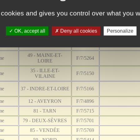
 cookies and gives you control over what you w
Sexe
Département
Cote
me
85 - VENDÉE
F/7/5768
OK, accept all
Deny all cookies
Personalize
44 - LOIRE-
me
F/7/5209
INFÉRIEURE
49 - MAINE-ET-
me
F/7/5264
LOIRE
35 - ILLE-ET-
me
F/7/5150
VILAINE
me
37 - INDRE-ET-LOIRE
F/7/5166
me
12 - AVEYRON
F/7/4896
me
81 - TARN
F/7/5715
me
79 - DEUX-SÈVRES
F/7/5701
me
85 - VENDÉE
F/7/5769
me
59 - NORD
F/7/5414