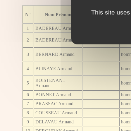
This site uses
N°
Nom Prénom
Surnom
1
BADEREAU Armand
hom
2
BADEREAU Armand
hom
3
BERNARD Armand
hom
4
BLINAYE Armand
hom
BOISTENANT
5
hom
Armand
6
BONNET Armand
hom
7
BRASSAC Armand
hom
8
COUSSEAU Armand
hom
9
DELAVAU Armand
hom
10
DEROUBAY Armand
hom