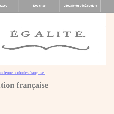
bases
Nos sites
Librairie du généalogiste
nciennes colonies françaises
tion française