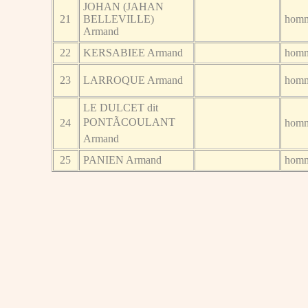
JOHAN (JAHAN
21
BELLEVILLE)
hom
Armand
22
KERSABIEE Armand
hom
23
LARROQUE Armand
hom
LE DULCET dit
PONTÃCOULANT
24
hom
Armand
25
PANIEN Armand
hom