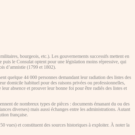
 militaires, bourgeois, etc.). Les gouvernements successifs mettent en
re puis le Consulat optent pour une législation moins répressive, qui
lois d’amnistie (1799 et 1802).
ent quelque 44 000 personnes demandant leur radiation des listes des
eur domicile habituel pour des raisons privées ou professionnelles,
de leur absence et prouver leur bonne foi pour être radiés des listes et
contiennent de nombreux types de pièces : documents émanant du ou des
ndances diverses) mais aussi échanges entre les administrations. Autant
ution française.
0 vues) et constituent des sources historiques à exploiter. À noter la