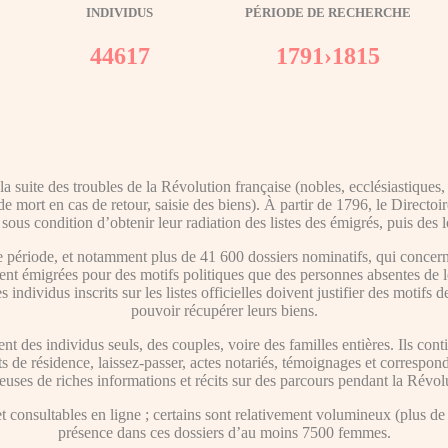
INDIVIDUS
PÉRIODE DE RECHERCHE
44617
1791›1815
 suite des troubles de la Révolution française (nobles, ecclésiastiques,
 mort en cas de retour, saisie des biens). À partir de 1796, le Directoi
 sous condition d’obtenir leur radiation des listes des émigrés, puis des 
période, et notamment plus de 41 600 dossiers nominatifs, qui concern
ent émigrées pour des motifs politiques que des personnes absentes de l
individus inscrits sur les listes officielles doivent justifier des motifs 
pouvoir récupérer leurs biens.
nt des individus seuls, des couples, voire des familles entières. Ils 
cats de résidence, laissez-passer, actes notariés, témoignages et correspo
euses de riches informations et récits sur des parcours pendant la Révol
consultables en ligne ; certains sont relativement volumineux (plus de 5
présence dans ces dossiers d’au moins 7500 femmes.