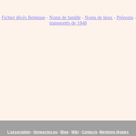
-
Fichier décès Belgique
-
Noms de famille
-
Noms de lieux
-
Prénoms
transportés de 1848
L'association
-
Geneactes.eu
-
Blog
-
Wiki
-
Contacts
-
Mentions légales