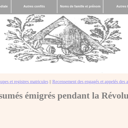
diale
Autres confits
Noms de famille et prénom
Autres 
upes et registres matricules
||
Recensement des engagés et appelés des a
sumés émigrés pendant la Révolu