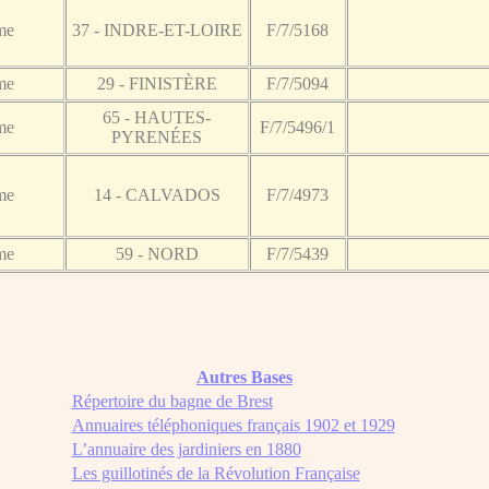
me
37 - INDRE-ET-LOIRE
F/7/5168
me
29 - FINISTÈRE
F/7/5094
65 - HAUTES-
me
F/7/5496/1
PYRENÉES
me
14 - CALVADOS
F/7/4973
me
59 - NORD
F/7/5439
Autres Bases
Répertoire du bagne de Brest
Annuaires téléphoniques français 1902 et 1929
L’annuaire des jardiniers en 1880
Les guillotinés de la Révolution Française