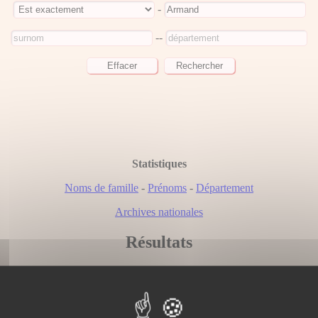
-
--
Statistiques
Noms de famille
-
Prénoms
-
Département
Archives nationales
Résultats
Nous avons trouvé 37 personne(s) correspondant à votre recherch
Page 1 / 2