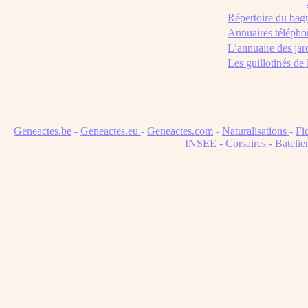
Répertoire du bag
Annuaires télépho
L’annuaire des jar
Les guillotinés de
Geneactes.be
-
Geneactes.eu
-
Geneactes.com
-
Naturalisations
-
Fi
INSEE
-
Corsaires
-
Batelie