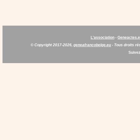
L'association
-
Geneactes.
© Copyright 2017-2026,
geneafrancobelge.eu
- Tous droits ré
Suivez