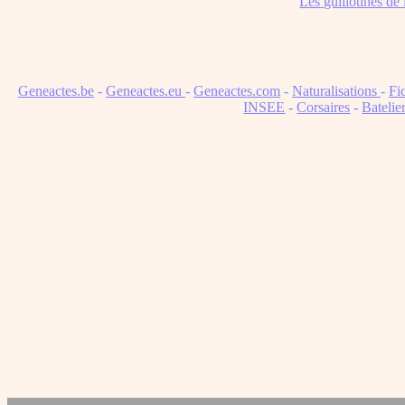
Les guillotinés de
Geneactes.be
-
Geneactes.eu
-
Geneactes.com
-
Naturalisations
-
Fi
INSEE
-
Corsaires
-
Batelie