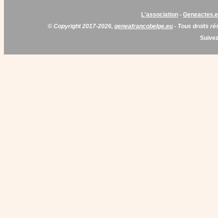
L'association
-
Geneactes.
© Copyright 2017-2026,
geneafrancobelge.eu
- Tous droits ré
Suivez