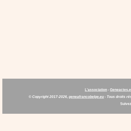
L'association
-
Geneactes.
© Copyright 2017-2026,
geneafrancobelge.eu
- Tous droits ré
Suivez