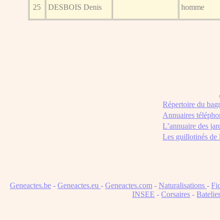
25
DESBOIS Denis
homme
Répertoire du bag
Annuaires télépho
L’annuaire des jar
Les guillotinés de
Geneactes.be
-
Geneactes.eu
-
Geneactes.com
-
Naturalisations
-
Fi
INSEE
-
Corsaires
-
Batelie