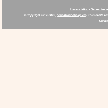
L'association
-
Geneactes.
© Copyright 2017-2026,
geneafrancobelge.eu
- Tous droits ré
Suivez