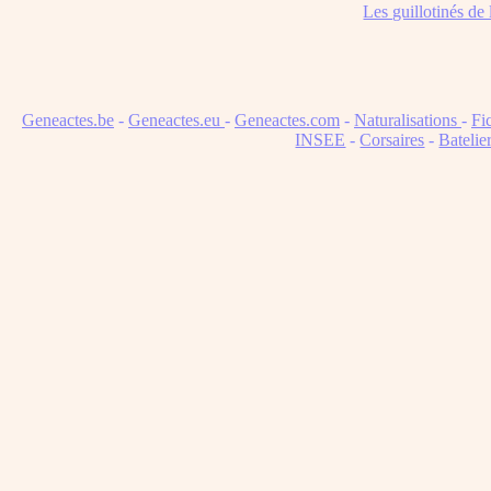
Les guillotinés de
Geneactes.be
-
Geneactes.eu
-
Geneactes.com
-
Naturalisations
-
Fi
INSEE
-
Corsaires
-
Batelie