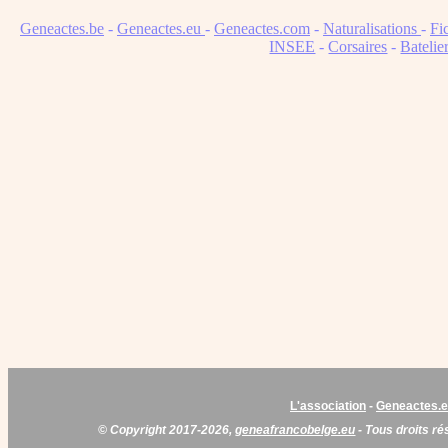
Geneactes.be
-
Geneactes.eu
-
Geneactes.com
-
Naturalisations
-
Fi
INSEE
-
Corsaires
-
Batelie
L'association
-
Geneactes.
© Copyright 2017-2026,
geneafrancobelge.eu
- Tous droits ré