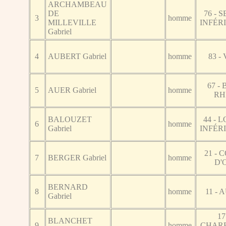
ARCHAMBEAU
DE
76 - S
3
homme
MILLEVILLE
INFÉR
Gabriel
4
AUBERT Gabriel
homme
83 -
67 - 
5
AUER Gabriel
homme
RH
BALOUZET
44 - L
6
homme
Gabriel
INFÉR
21 - 
7
BERGER Gabriel
homme
D'
BERNARD
8
homme
11 -
Gabriel
17
BLANCHET
9
homme
CHAR