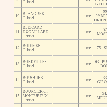
Gabriel
INFÉR
66
BLANQUER
10
homme
PYRE
Gabriel
ORIEN
BLEICARD
57
11
DUGAILLARD
homme
MOS
Gabriel
BODIMENT
12
homme
75 - 
Gabriel
BORDEILLES
63 - P
13
homme
Gabriel
DÔ
BOUQUIER
33
14
homme
Gabriel
GIR
BOURCIER dit
54a
15
MONTUREUX
homme
MEU
Gabriel