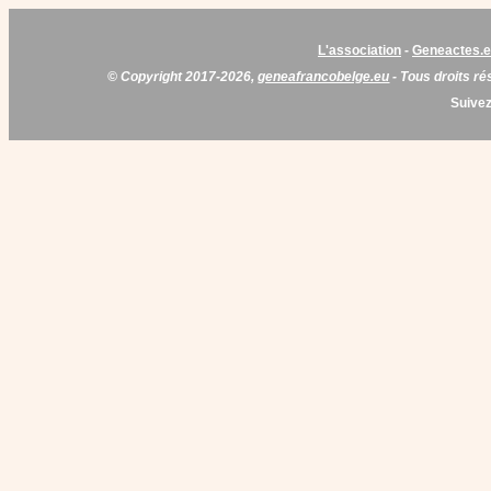
L'association
-
Geneactes.
© Copyright 2017-2026,
geneafrancobelge.eu
- Tous droits ré
Suivez