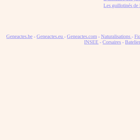
Les guillotinés de
Geneactes.be
-
Geneactes.eu
-
Geneactes.com
-
Naturalisations
-
Fi
INSEE
-
Corsaires
-
Batelie