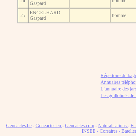
24
homme
Gaspard
ENGELHARD
25
homme
Gaspard
Répertoire du bag
Annuaires télépho
L’annuaire des jar
Les guillotinés de
Geneactes.be
-
Geneactes.eu
-
Geneactes.com
-
Naturalisations
-
Fi
INSEE
-
Corsaires
-
Batelie