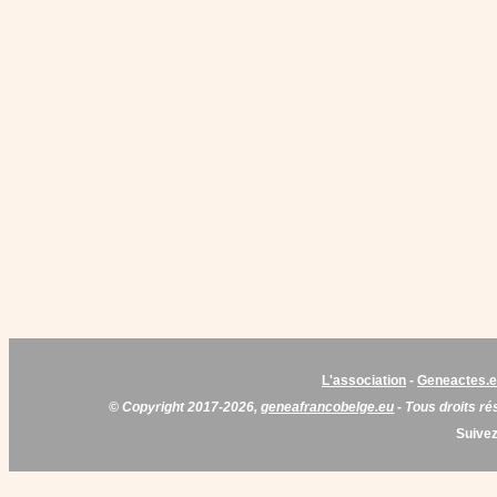
L'association
-
Geneactes.
© Copyright 2017-2026,
geneafrancobelge.eu
- Tous droits ré
Suivez