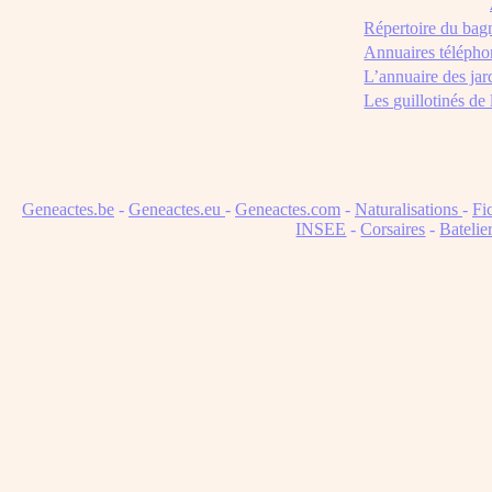
Répertoire du bag
Annuaires télépho
L’annuaire des jar
Les guillotinés de
Geneactes.be
-
Geneactes.eu
-
Geneactes.com
-
Naturalisations
-
Fi
INSEE
-
Corsaires
-
Batelie