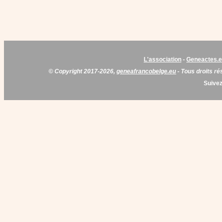
L'association
-
Geneactes.
© Copyright 2017-2026,
geneafrancobelge.eu
- Tous droits ré
Suivez