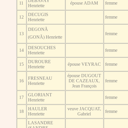
DEBAVAY
11
épouse ADAM
femme
Henriette
DECUGIS
12
femme
Henriette
DEGONÃ
13
femme
(GONÃ) Henriette
DESOUCHES
14
femme
Henriette
DUROURE
15
épouse VEYRAC
femme
Henriette
épouse DUGOUT
FRESNEAU
16
DE CAZEAUX,
femme
Henriette
Jean François
GLORIANT
17
femme
Henriette
HAULER
veuve JACQUAT,
18
femme
Henriette
Gabriel
LASANDRE
(SANDRE,