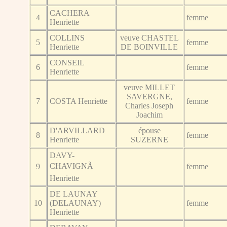
CACHERA
4
femme
Henriette
COLLINS
veuve CHASTEL
5
femme
Henriette
DE BOINVILLE
CONSEIL
6
femme
Henriette
veuve MILLET
SAVERGNE,
7
COSTA Henriette
femme
Charles Joseph
Joachim
D'ARVILLARD
épouse
8
femme
Henriette
SUZERNE
DAVY-
CHAVIGNÃ
9
femme
Henriette
DE LAUNAY
10
(DELAUNAY)
femme
Henriette