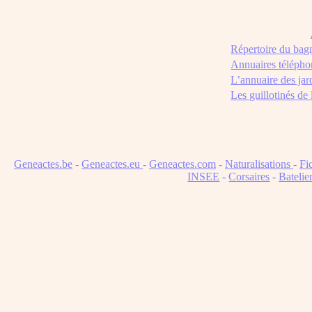
Répertoire du bag
Annuaires télépho
L’annuaire des jar
Les guillotinés de
Geneactes.be
-
Geneactes.eu
-
Geneactes.com
-
Naturalisations
-
Fi
INSEE
-
Corsaires
-
Batelie