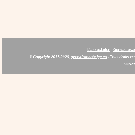
L'association
-
Geneactes.
© Copyright 2017-2026,
geneafrancobelge.eu
- Tous droits ré
Suivez