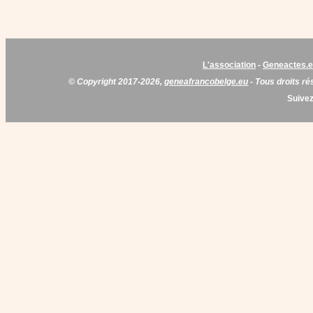
L'association
-
Geneactes.
© Copyright 2017-2026,
geneafrancobelge.eu
- Tous droits ré
Suivez