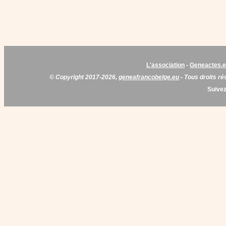
L'association
-
Geneactes.
© Copyright 2017-2026,
geneafrancobelge.eu
- Tous droits ré
Suivez