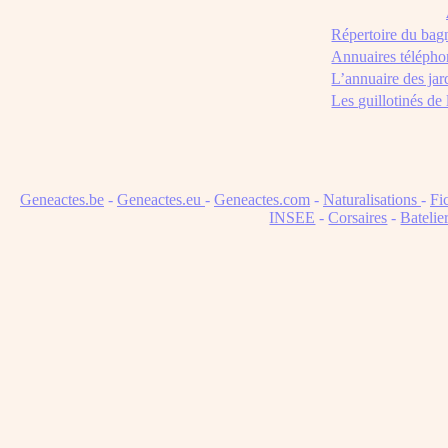
Répertoire du bag
Annuaires télépho
L’annuaire des jar
Les guillotinés de
Geneactes.be
-
Geneactes.eu
-
Geneactes.com
-
Naturalisations
-
Fi
INSEE
-
Corsaires
-
Batelie