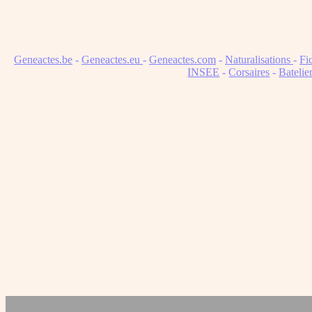
Geneactes.be
-
Geneactes.eu
-
Geneactes.com
-
Naturalisations
-
Fi
INSEE
-
Corsaires
-
Batelie