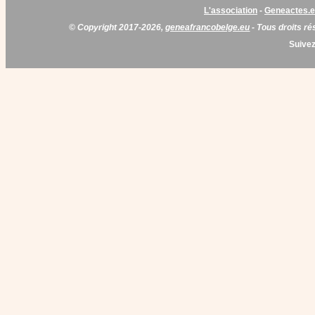
L'association
-
Geneactes.
© Copyright 2017-2026,
geneafrancobelge.eu
- Tous droits ré
Suivez