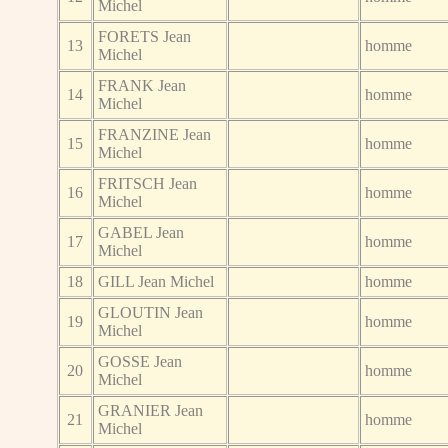
Michel
FORETS Jean
13
homme
Michel
FRANK Jean
14
homme
Michel
FRANZINE Jean
15
homme
Michel
FRITSCH Jean
16
homme
Michel
GABEL Jean
17
homme
Michel
18
GILL Jean Michel
homme
GLOUTIN Jean
19
homme
Michel
GOSSE Jean
20
homme
Michel
GRANIER Jean
21
homme
Michel