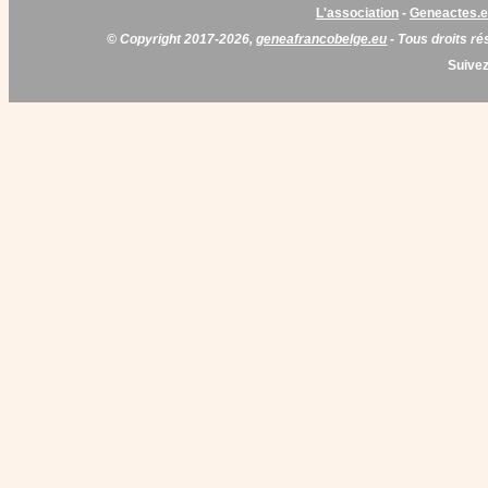
L'association
-
Geneactes.
© Copyright 2017-2026,
geneafrancobelge.eu
- Tous droits ré
Suivez