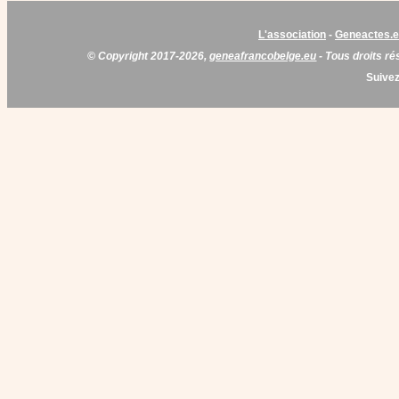
L'association
-
Geneactes.
© Copyright 2017-2026,
geneafrancobelge.eu
- Tous droits ré
Suivez