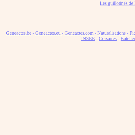
Les guillotinés de
Geneactes.be
-
Geneactes.eu
-
Geneactes.com
-
Naturalisations
-
Fi
INSEE
-
Corsaires
-
Batelie