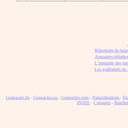
Répertoire du bag
Annuaires télépho
L’annuaire des jar
Les guillotinés de
Geneactes.be
-
Geneactes.eu
-
Geneactes.com
-
Naturalisations
-
Fi
INSEE
-
Corsaires
-
Batelie