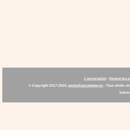
L'association
-
Geneactes.
© Copyright 2017-2026,
geneafrancobelge.eu
- Tous droits ré
Suivez