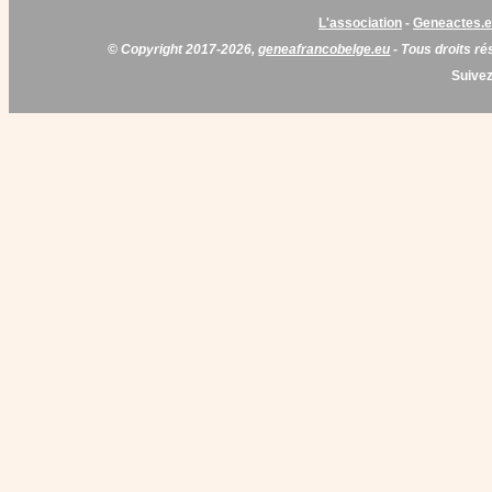
L'association
-
Geneactes.
© Copyright 2017-2026,
geneafrancobelge.eu
- Tous droits ré
Suivez