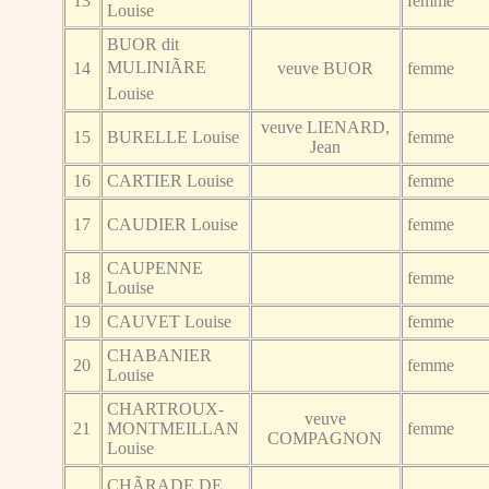
13
femme
Louise
BUOR dit
MULINIÃRE
14
veuve BUOR
femme
Louise
veuve LIENARD,
15
BURELLE Louise
femme
Jean
16
CARTIER Louise
femme
17
CAUDIER Louise
femme
CAUPENNE
18
femme
Louise
19
CAUVET Louise
femme
CHABANIER
20
femme
Louise
CHARTROUX-
veuve
21
MONTMEILLAN
femme
COMPAGNON
Louise
CHÃRADE DE