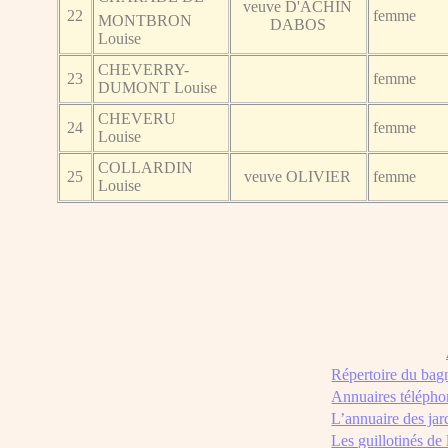
veuve D'ACHIN
22
femme
MONTBRON
DABOS
Louise
CHEVERRY-
23
femme
DUMONT Louise
CHEVERU
24
femme
Louise
COLLARDIN
25
veuve OLIVIER
femme
Louise
Répertoire du bag
Annuaires télépho
L’annuaire des jar
Les guillotinés de