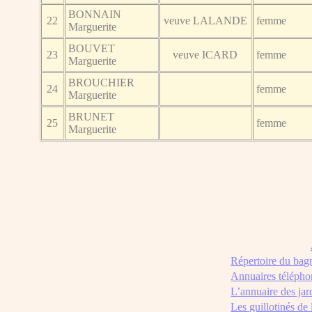
BONNAIN
22
veuve LALANDE
femme
Marguerite
BOUVET
23
veuve ICARD
femme
Marguerite
BROUCHIER
24
femme
Marguerite
BRUNET
25
femme
Marguerite
Répertoire du bag
Annuaires télépho
L’annuaire des jar
Les guillotinés de