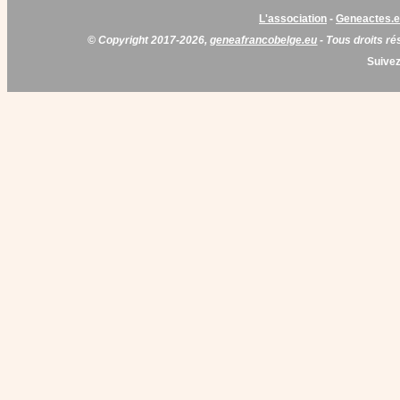
L'association
-
Geneactes.
© Copyright 2017-2026,
geneafrancobelge.eu
- Tous droits ré
Suivez