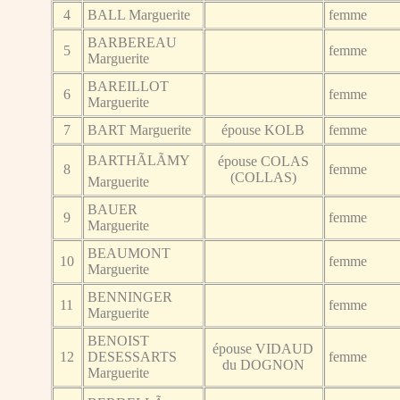
4
BALL Marguerite
femme
BARBEREAU
5
femme
Marguerite
BAREILLOT
6
femme
Marguerite
7
BART Marguerite
épouse KOLB
femme
BARTHÃLÃMY
épouse COLAS
8
femme
(COLLAS)
Marguerite
BAUER
9
femme
Marguerite
BEAUMONT
10
femme
Marguerite
BENNINGER
11
femme
Marguerite
BENOIST
épouse VIDAUD
12
DESESSARTS
femme
du DOGNON
Marguerite