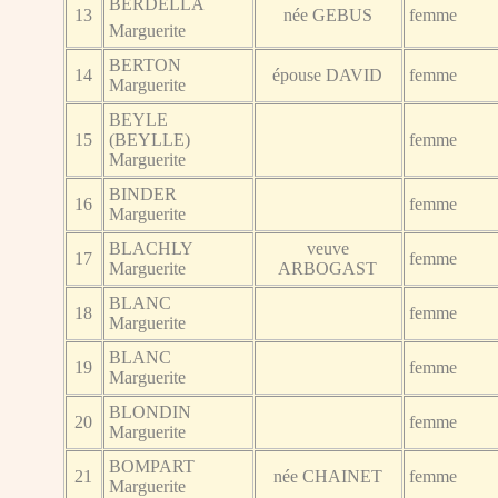
BERDELLÃ
13
née GEBUS
femme
Marguerite
BERTON
14
épouse DAVID
femme
Marguerite
BEYLE
15
(BEYLLE)
femme
Marguerite
BINDER
16
femme
Marguerite
BLACHLY
veuve
17
femme
Marguerite
ARBOGAST
BLANC
18
femme
Marguerite
BLANC
19
femme
Marguerite
BLONDIN
20
femme
Marguerite
BOMPART
21
née CHAINET
femme
Marguerite