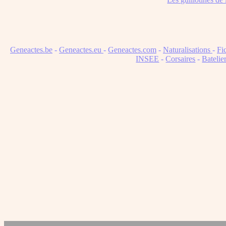
Geneactes.be
-
Geneactes.eu
-
Geneactes.com
-
Naturalisations
-
Fi
INSEE
-
Corsaires
-
Batelie