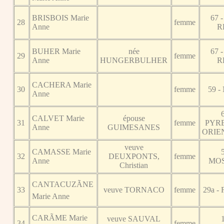
BRISBOIS Marie
67 
28
femme
Anne
R
BUHER Marie
née
67 
29
femme
Anne
HUNGERBULHER
R
CACHERA Marie
30
femme
59 
Anne
CALVET Marie
épouse
31
femme
PYR
Anne
GUIMESANES
ORIE
veuve
CAMASSE Marie
32
DEUXPONTS,
femme
Anne
MO
Christian
CANTACUZÃNE
33
veuve TORNACO
femme
29a -
Marie Anne
CARÃME Marie
veuve SAUVAL
34
femme