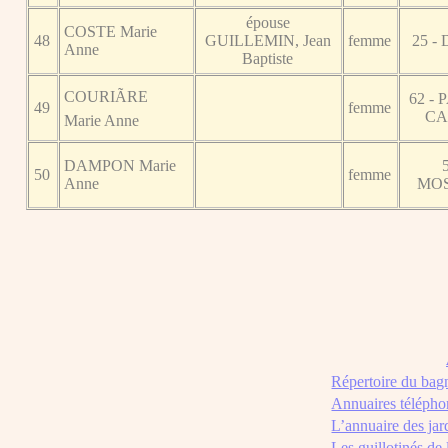
épouse
COSTE Marie
48
GUILLEMIN, Jean
femme
25 -
Anne
Baptiste
COURIÃRE
62 - 
49
femme
CA
Marie Anne
DAMPON Marie
50
femme
Anne
MO
Répertoire du bag
Annuaires télépho
L’annuaire des jar
Les guillotinés de