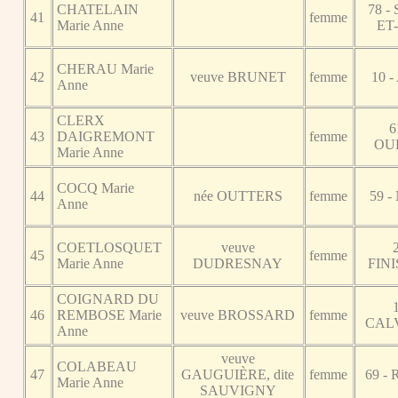
CHATELAIN
78 -
41
femme
Marie Anne
ET
CHERAU Marie
42
veuve BRUNET
femme
10 
Anne
CLERX
6
43
DAIGREMONT
femme
OU
Marie Anne
COCQ Marie
44
née OUTTERS
femme
59 
Anne
COETLOSQUET
veuve
45
femme
Marie Anne
DUDRESNAY
FIN
COIGNARD DU
46
REMBOSE Marie
veuve BROSSARD
femme
CAL
Anne
veuve
COLABEAU
47
GAUGUIÈRE, dite
femme
69 -
Marie Anne
SAUVIGNY