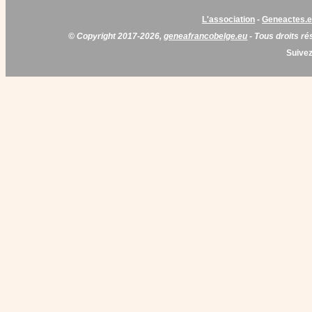
L'association
-
Geneactes.
© Copyright 2017-2026,
geneafrancobelge.eu
- Tous droits ré
Suivez