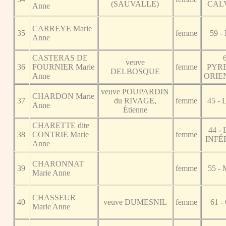
(SAUVALLE)
CAL
Anne
CARREYE Marie
35
femme
59 
Anne
CASTERAS DE
veuve
36
FOURNIER Marie
femme
PYR
DELBOSQUE
Anne
ORIE
veuve POUPARDIN
CHARDON Marie
37
du RIVAGE,
femme
45 -
Anne
Étienne
CHARETTE dite
44 -
38
CONTRIE Marie
femme
INFÉ
Anne
CHARONNAT
39
femme
55 -
Marie Anne
CHASSEUR
40
veuve DUMESNIL
femme
61 
Marie Anne