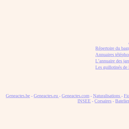
Répertoire du bag
Annuaires télépho
L’annuaire des jar
Les guillotinés de
Geneactes.be
-
Geneactes.eu
-
Geneactes.com
-
Naturalisations
-
Fi
INSEE
-
Corsaires
-
Batelie