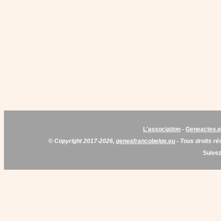
L'association
-
Geneactes.
© Copyright 2017-2026,
geneafrancobelge.eu
- Tous droits ré
Suivez