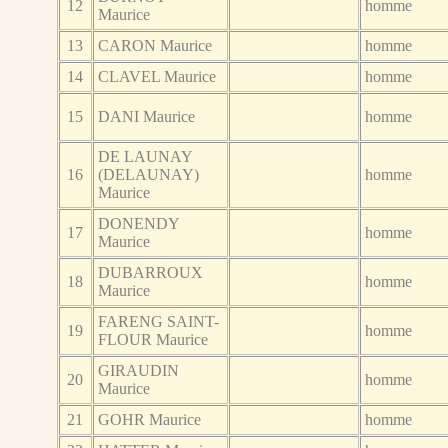
12
homme
Maurice
13
CARON Maurice
homme
14
CLAVEL Maurice
homme
15
DANI Maurice
homme
DE LAUNAY
16
(DELAUNAY)
homme
Maurice
DONENDY
17
homme
Maurice
DUBARROUX
18
homme
Maurice
FARENG SAINT-
19
homme
FLOUR Maurice
GIRAUDIN
20
homme
Maurice
21
GOHR Maurice
homme