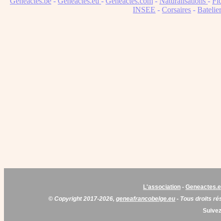
Geneactes.be
-
Geneactes.eu
-
Geneactes.com
-
Naturalisations
-
Fi
INSEE
-
Corsaires
-
Batelie
L'association
-
Geneactes.
© Copyright 2017-2026,
geneafrancobelge.eu
- Tous droits ré
Suivez