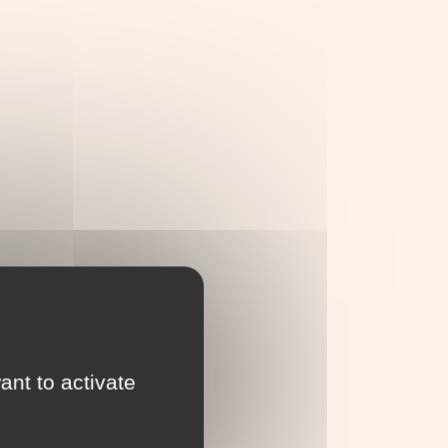
ant to activate
e