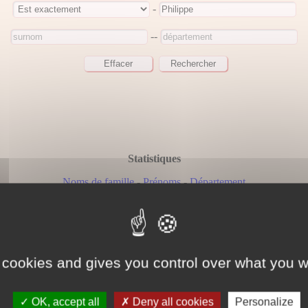
-
--
Statistiques
Noms de famille
-
Prénoms
-
Département
Archives nationales
Résultats
 cookies and gives you control over what you w
Nous avons trouvé 177 personne(s) correspondant à votre recherch
Page 2 / 8
OK, accept all
Deny all cookies
Personalize