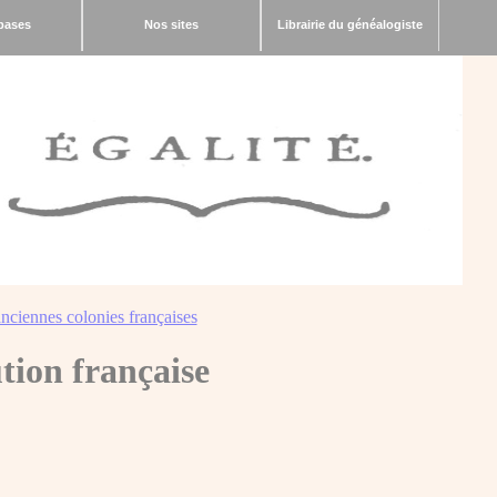
bases
Nos sites
Librairie du généalogiste
nciennes colonies françaises
tion française