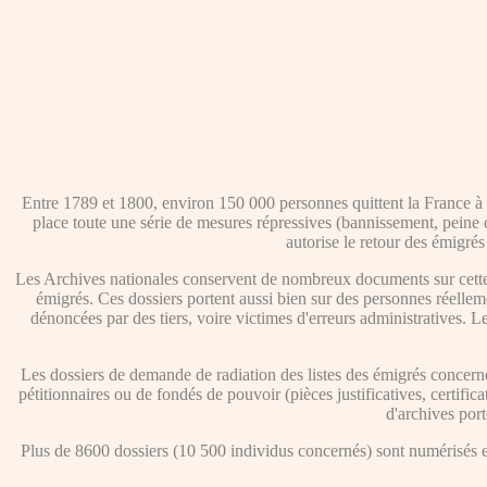
Entre 1789 et 1800, environ 150 000 personnes quittent la France à la
place toute une série de mesures répressives (bannissement, peine de
autorise le retour des émigrés
Les Archives nationales conservent de nombreux documents sur cette 
émigrés. Ces dossiers portent aussi bien sur des personnes réellem
dénoncées par des tiers, voire victimes d'erreurs administratives. Les 
Les dossiers de demande de radiation des listes des émigrés concerne
pétitionnaires ou de fondés de pouvoir (pièces justificatives, certifi
d'archives port
Plus de 8600 dossiers (10 500 individus concernés) sont numérisés et 