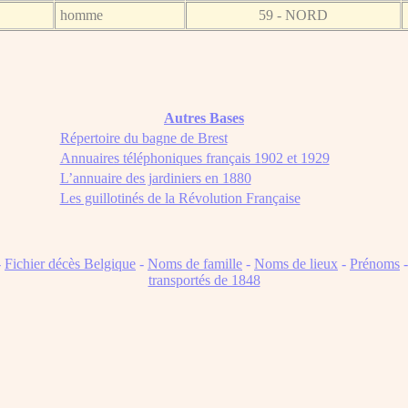
homme
59 - NORD
Autres Bases
Répertoire du bagne de Brest
Annuaires téléphoniques français 1902 et 1929
L’annuaire des jardiniers en 1880
Les guillotinés de la Révolution Française
-
Fichier décès Belgique
-
Noms de famille
-
Noms de lieux
-
Prénoms
transportés de 1848