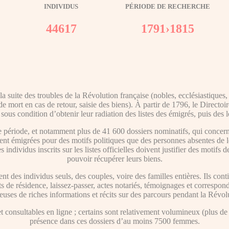
INDIVIDUS
PÉRIODE DE RECHERCHE
44617
1791›1815
 suite des troubles de la Révolution française (nobles, ecclésiastiques,
 mort en cas de retour, saisie des biens). À partir de 1796, le Directoi
 sous condition d’obtenir leur radiation des listes des émigrés, puis des 
période, et notamment plus de 41 600 dossiers nominatifs, qui concern
ent émigrées pour des motifs politiques que des personnes absentes de l
individus inscrits sur les listes officielles doivent justifier des motifs 
pouvoir récupérer leurs biens.
nt des individus seuls, des couples, voire des familles entières. Ils 
cats de résidence, laissez-passer, actes notariés, témoignages et correspo
euses de riches informations et récits sur des parcours pendant la Révol
consultables en ligne ; certains sont relativement volumineux (plus de 5
présence dans ces dossiers d’au moins 7500 femmes.