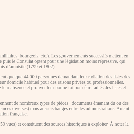
 militaires, bourgeois, etc.). Les gouvernements successifs mettent en
re puis le Consulat optent pour une législation moins répressive, qui
lois d’amnistie (1799 et 1802).
ent quelque 44 000 personnes demandant leur radiation des listes des
eur domicile habituel pour des raisons privées ou professionnelles,
de leur absence et prouver leur bonne foi pour être radiés des listes et
contiennent de nombreux types de pièces : documents émanant du ou des
ndances diverses) mais aussi échanges entre les administrations. Autant
ution française.
0 vues) et constituent des sources historiques à exploiter. À noter la