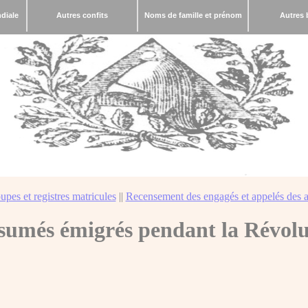
diale
Autres confits
Noms de famille et prénom
Autres 
upes et registres matricules
||
Recensement des engagés et appelés des a
sumés émigrés pendant la Révolu