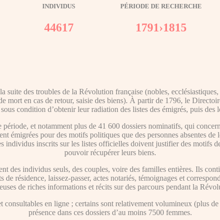
INDIVIDUS
PÉRIODE DE RECHERCHE
44617
1791›1815
 suite des troubles de la Révolution française (nobles, ecclésiastiques,
 mort en cas de retour, saisie des biens). À partir de 1796, le Directoi
 sous condition d’obtenir leur radiation des listes des émigrés, puis des 
période, et notamment plus de 41 600 dossiers nominatifs, qui concern
ent émigrées pour des motifs politiques que des personnes absentes de l
individus inscrits sur les listes officielles doivent justifier des motifs 
pouvoir récupérer leurs biens.
nt des individus seuls, des couples, voire des familles entières. Ils 
cats de résidence, laissez-passer, actes notariés, témoignages et correspo
euses de riches informations et récits sur des parcours pendant la Révol
consultables en ligne ; certains sont relativement volumineux (plus de 5
présence dans ces dossiers d’au moins 7500 femmes.