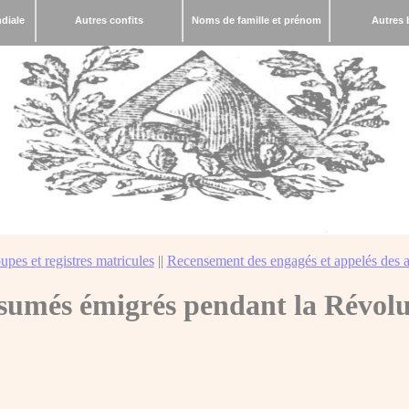
diale
Autres confits
Noms de famille et prénom
Autres 
upes et registres matricules
||
Recensement des engagés et appelés des a
sumés émigrés pendant la Révolu