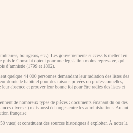
 militaires, bourgeois, etc.). Les gouvernements successifs mettent en
re puis le Consulat optent pour une législation moins répressive, qui
lois d’amnistie (1799 et 1802).
ent quelque 44 000 personnes demandant leur radiation des listes des
eur domicile habituel pour des raisons privées ou professionnelles,
de leur absence et prouver leur bonne foi pour être radiés des listes et
contiennent de nombreux types de pièces : documents émanant du ou des
ndances diverses) mais aussi échanges entre les administrations. Autant
ution française.
0 vues) et constituent des sources historiques à exploiter. À noter la