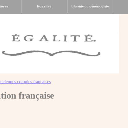
bases
Nos sites
Librairie du généalogiste
nciennes colonies françaises
tion française