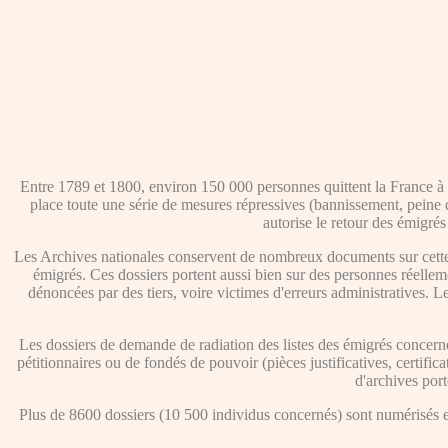
Entre 1789 et 1800, environ 150 000 personnes quittent la France à la
place toute une série de mesures répressives (bannissement, peine de
autorise le retour des émigrés
Les Archives nationales conservent de nombreux documents sur cette 
émigrés. Ces dossiers portent aussi bien sur des personnes réellem
dénoncées par des tiers, voire victimes d'erreurs administratives. Les 
Les dossiers de demande de radiation des listes des émigrés concerne
pétitionnaires ou de fondés de pouvoir (pièces justificatives, certifi
d'archives port
Plus de 8600 dossiers (10 500 individus concernés) sont numérisés et 