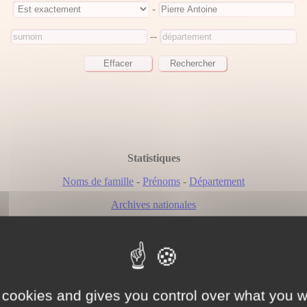
-
--
Statistiques
Noms de famille
-
Prénoms
-
Département
Archives nationales
Résultats
Nous avons trouvé 61 personne(s) correspondant à votre recherch
Page 1 / 3
 cookies and gives you control over what you w