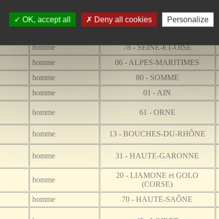
OK, accept all
Deny all cookies
Personalize
Sexe
Département
homme
78 - SEINE-ET-OISE
homme
06 - ALPES-MARITIMES
homme
80 - SOMME
homme
01 - AIN
homme
61 - ORNE
homme
13 - BOUCHES-DU-RHÔNE
homme
31 - HAUTE-GARONNE
20 - LIAMONE et GOLO
homme
(CORSE)
homme
70 - HAUTE-SAÔNE