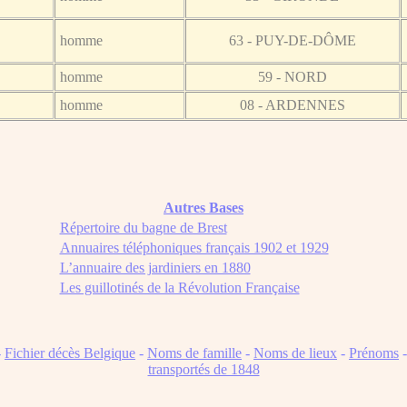
homme
63 - PUY-DE-DÔME
homme
59 - NORD
homme
08 - ARDENNES
Autres Bases
Répertoire du bagne de Brest
Annuaires téléphoniques français 1902 et 1929
L’annuaire des jardiniers en 1880
Les guillotinés de la Révolution Française
-
Fichier décès Belgique
-
Noms de famille
-
Noms de lieux
-
Prénoms
transportés de 1848