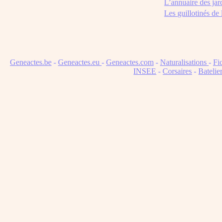
L’annuaire des jar
Les guillotinés de
Geneactes.be
-
Geneactes.eu
-
Geneactes.com
-
Naturalisations
-
Fi
INSEE
-
Corsaires
-
Batelie