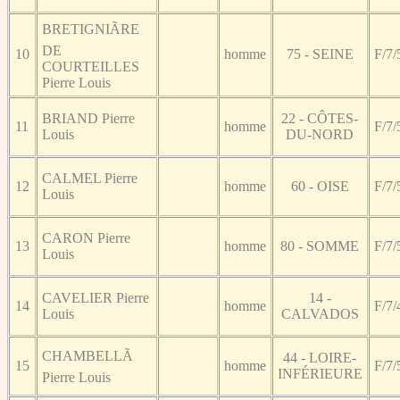
BRETIGNIÃRE
DE
10
homme
75 - SEINE
F/7/
COURTEILLES
Pierre Louis
BRIAND Pierre
22 - CÔTES-
11
homme
F/7/
Louis
DU-NORD
CALMEL Pierre
12
homme
60 - OISE
F/7/
Louis
CARON Pierre
13
homme
80 - SOMME
F/7/
Louis
CAVELIER Pierre
14 -
14
homme
F/7/
Louis
CALVADOS
CHAMBELLÃ
44 - LOIRE-
15
homme
F/7/
INFÉRIEURE
Pierre Louis