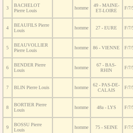
BACHELOT
49 - MAINE-
3
homme
F/7/
Pierre Louis
ET-LOIRE
BEAUFILS Pierre
4
homme
27 - EURE
F/7/
Louis
BEAUVOLLIER
5
homme
86 - VIENNE
F/7/
Pierre Louis
BENDER Pierre
67 - BAS-
6
homme
F/7/
Louis
RHIN
62 - PAS-DE-
7
BLIN Pierre Louis
homme
F/7/
CALAIS
BORTIER Pierre
8
homme
48a - LYS
F/7/
Louis
BOSSU Pierre
9
homme
75 - SEINE
F/7/
Louis