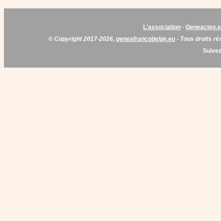
L'association
-
Geneactes.
© Copyright 2017-2026,
geneafrancobelge.eu
- Tous droits ré
Suivez