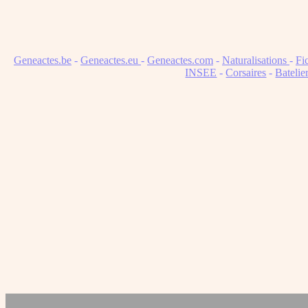
Geneactes.be
-
Geneactes.eu
-
Geneactes.com
-
Naturalisations
-
Fi
INSEE
-
Corsaires
-
Batelie