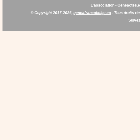
L'association
-
Geneactes.
© Copyright 2017-2026,
geneafrancobelge.eu
- Tous droits ré
Suivez