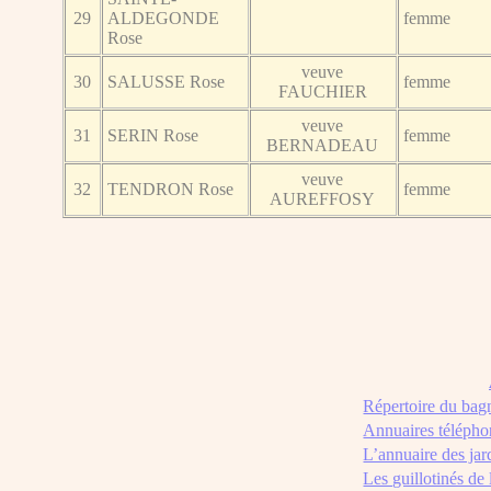
29
ALDEGONDE
femme
Rose
veuve
30
SALUSSE Rose
femme
FAUCHIER
veuve
31
SERIN Rose
femme
BERNADEAU
veuve
32
TENDRON Rose
femme
AUREFFOSY
Répertoire du bag
Annuaires télépho
L’annuaire des jar
Les guillotinés de