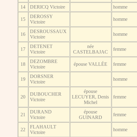
14
DERICQ Victoire
homme
DEROSSY
15
homme
Victoire
DESROUSSAUX
16
homme
Victoire
DETENET
née
17
femme
Victoire
CASTELBAJAC
DEZOMBRE
18
épouse VALLÉE
femme
Victoire
DORSNER
19
homme
Victoire
épouse
DUBOUCHER
20
LECUYER, Denis
femme
Victoire
Michel
DURAND
épouse
21
femme
Victoire
GUINARD
FLAHAULT
22
homme
Victoire