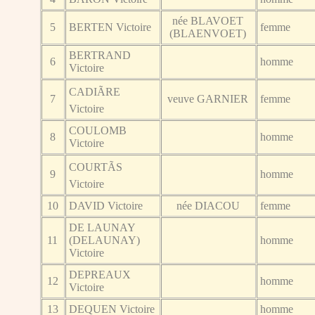
née BLAVOET
5
BERTEN Victoire
femme
(BLAENVOET)
BERTRAND
6
homme
Victoire
CADIÃRE
7
veuve GARNIER
femme
Victoire
COULOMB
8
homme
Victoire
COURTÃS
9
homme
Victoire
10
DAVID Victoire
née DIACOU
femme
DE LAUNAY
11
(DELAUNAY)
homme
Victoire
DEPREAUX
12
homme
Victoire
13
DEQUEN Victoire
homme