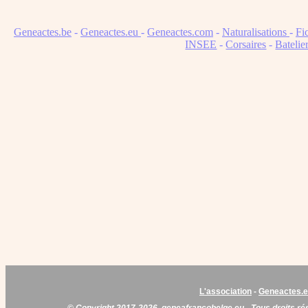
Geneactes.be
-
Geneactes.eu
-
Geneactes.com
-
Naturalisations
-
Fi
INSEE
-
Corsaires
-
Batelie
L'association
-
Geneactes.
© Copyright 2017-2026,
geneafrancobelge.eu
- Tous droits ré