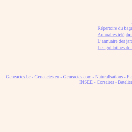
Répertoire du bag
Annuaires télépho
L’annuaire des jar
Les guillotinés de
Geneactes.be
-
Geneactes.eu
-
Geneactes.com
-
Naturalisations
-
Fi
INSEE
-
Corsaires
-
Batelie