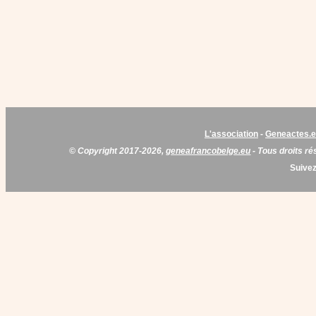
L'association
-
Geneactes.
© Copyright 2017-2026,
geneafrancobelge.eu
- Tous droits ré
Suivez