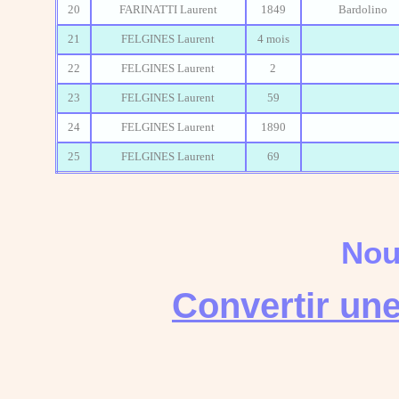
20
FARINATTI Laurent
1849
Bardolino
21
FELGINES Laurent
4 mois
22
FELGINES Laurent
2
23
FELGINES Laurent
59
24
FELGINES Laurent
1890
25
FELGINES Laurent
69
Nou
Convertir une