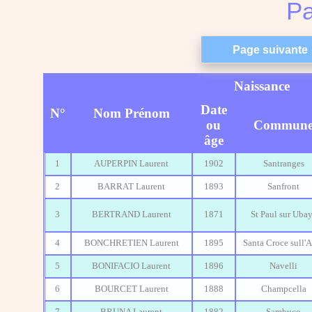
Pa
Naissance
Date
N°
Nom Prénom
ou
Commun
âge
1
AUPERPIN Laurent
1902
Santranges
2
BARRAT Laurent
1893
Sanfront
3
BERTRAND Laurent
1871
St Paul sur Uba
4
BONCHRETIEN Laurent
1895
Santa Croce sull'
5
BONIFACIO Laurent
1896
Navelli
6
BOURCET Laurent
1888
Champcella
7
BRUNA Laurent
1882
Sambuco