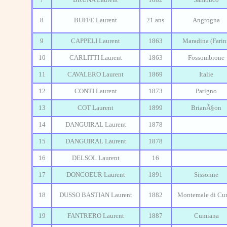
8
BUFFE Laurent
21 ans
Angrogna
9
CAPPELI Laurent
1863
Maradina (Farin
10
CARLITTI Laurent
1863
Fossombrone
11
CAVALERO Laurent
1869
Italie
12
CONTI Laurent
1873
Patigno
13
COT Laurent
1899
BrianÃ§on
14
DANGUIRAL Laurent
1878
15
DANGUIRAL Laurent
1878
16
DELSOL Laurent
16
17
DONCOEUR Laurent
1891
Sissonne
18
DUSSO BASTIAN Laurent
1882
Montemale di Cu
19
FANTRERO Laurent
1887
Cumiana