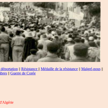
 déportation
||
Résistance
||
Médaille de la résistance
||
Malgré-nous
||
ibres
||
Guerre de Corée
d'Algérie