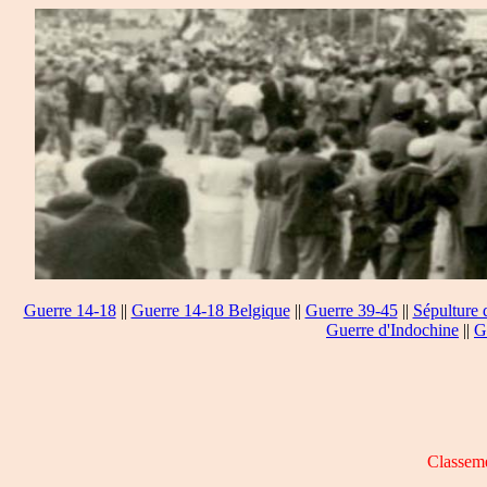
Guerre 14-18
||
Guerre 14-18 Belgique
||
Guerre 39-45
||
Sépulture 
Guerre d'Indochine
||
G
Classeme