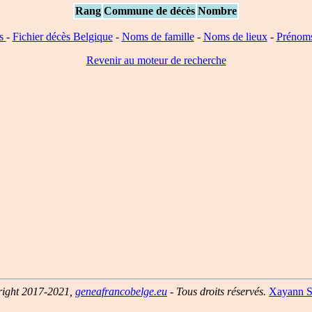
Rang
Commune de décès
Nombre
ns
-
Fichier décès Belgique
-
Noms de famille
-
Noms de lieux
-
Prénom
Revenir au moteur de recherche
ight 2017-2021,
geneafrancobelge.eu
- Tous droits réservés.
Xayann S