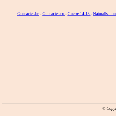
Geneactes.be
-
Geneactes.eu
-
Guerre 14-18
-
Naturalisatio
© Copyr