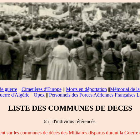
de guerre
||
Cimetières d'Europe
||
Morts en déportation
||
Mémorial de la
uerre d'Algérie
||
Opex
||
Personnels des Forces Aériennes Françaises L
LISTE DES COMMUNES DE DECES
651 d'individus référencés.
nt sur les communes de décès des Militaires disparus durant la Guerre 