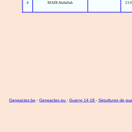
4
MADI Abdallah
21/
Geneactes.be
-
Geneactes.eu
-
Guerre 14-18
-
Sépultures de gue