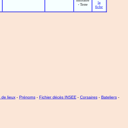
militaire
la
- Terre
fiche
de lieux
-
Prénoms
-
Fichier décès INSEE
-
Corsaires
-
Bateliers
-