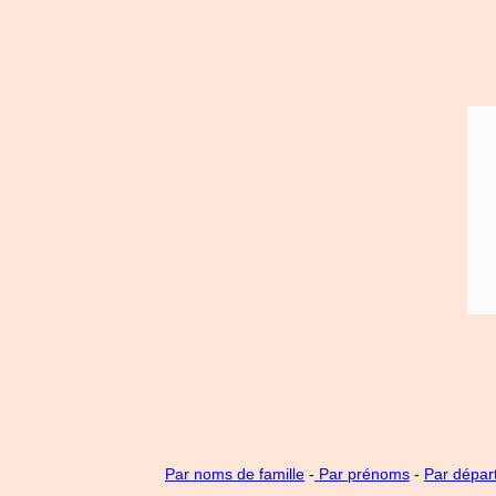
Par noms de famille
-
Par prénoms
-
Par dépar