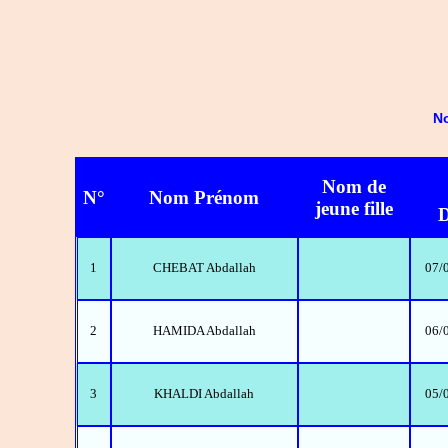
No
Nom de
N°
Nom Prénom
jeune fille
D
1
CHEBAT Abdallah
07/
2
HAMIDA Abdallah
06/
3
KHALDI Abdallah
05/