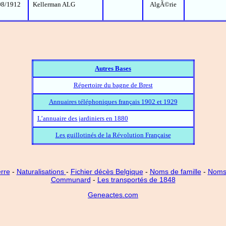
08/1912
Kellerman ALG
AlgÃ©rie
Autres Bases
Répertoire du bagne de Brest
Annuaires téléphoniques français 1902 et 1929
L’annuaire des jardiniers en 1880
Les guillotinés de la Révolution Française
rre
-
Naturalisations
-
Fichier décès Belgique
-
Noms de famille
-
Noms 
Communard
-
Les transportés de 1848
Geneactes.com