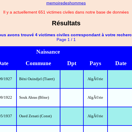
memoiredeshommes
Il y a actuellement 651 victimes civiles dans notre base de données
Résultats
us avons trouvé 4 victimes civiles correspondant à votre recher
Page 1 / 1
Naissance
ate
Commune
Dpt
Pays
Date
09/1927
Béni Ouindjel (Tiaret)
AlgÃ©rie
09/1922
Souk Ahras (Bône)
AlgÃ©rie
05/1937
Oued Zenati (Const)
AlgÃ©rie