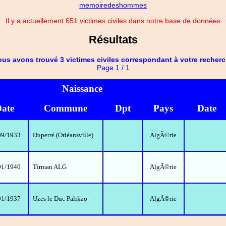
memoiredeshommes
Il y a actuellement 651 victimes civiles dans notre base de données
Résultats
us avons trouvé 3 victimes civiles correspondant à votre recher
Page 1 / 1
Naissance
ate
Commune
Dpt
Pays
Date
09/1933
Duperré (Orléansville)
AlgÃ©rie
01/1940
Tirman ALG
AlgÃ©rie
01/1937
Uzes le Duc Palikao
AlgÃ©rie