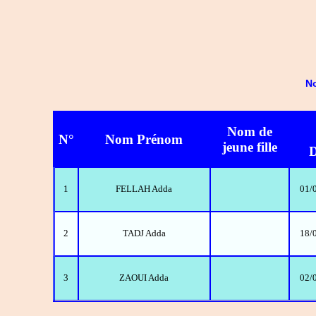
No
Nom de
N°
Nom Prénom
jeune fille
D
1
FELLAH Adda
01/
2
TADJ Adda
18/
3
ZAOUI Adda
02/