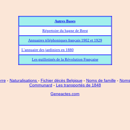
Autres Bases
Répertoire du bagne de Brest
Annuaires téléphoniques français 1902 et 1929
L’annuaire des jardiniers en 1880
Les guillotinés de la Révolution Française
rre
-
Naturalisations
-
Fichier décès Belgique
-
Noms de famille
-
Noms 
Communard
-
Les transportés de 1848
Geneactes.com