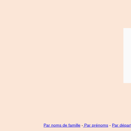
Par noms de famille
-
Par prénoms
-
Par dépar