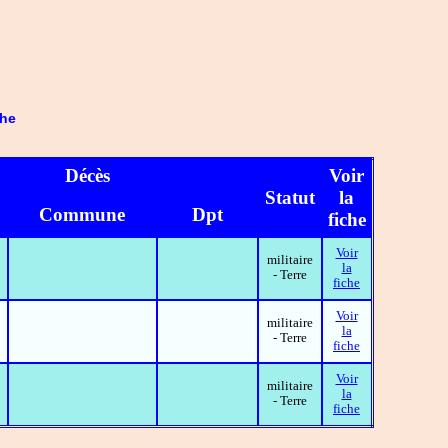
che
Décès
Voir
Statut
la
Commune
Dpt
fiche
Voir
militaire
la
- Terre
fiche
Voir
militaire
la
- Terre
fiche
Voir
militaire
la
- Terre
fiche