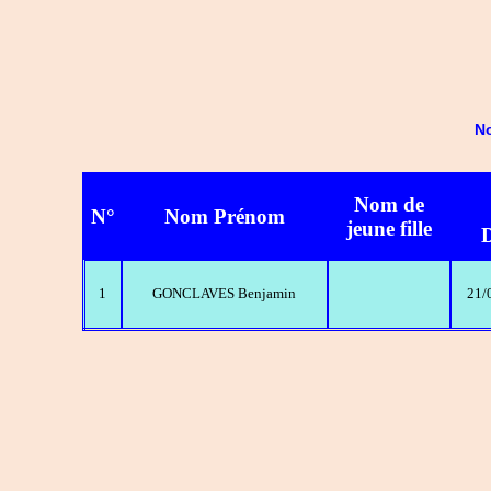
No
Nom de
N°
Nom Prénom
jeune fille
D
1
GONCLAVES Benjamin
21/