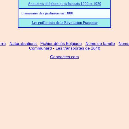
Annuaires téléphoniques français 1902 et 1929
L’annuaire des jardiniers en 1880
Les guillotinés de la Révolution Française
rre
-
Naturalisations
-
Fichier décès Belgique
-
Noms de famille
-
Noms 
Communard
-
Les transportés de 1848
Geneactes.com