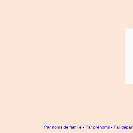
Par noms de famille
-
Par prénoms
-
Par dépar