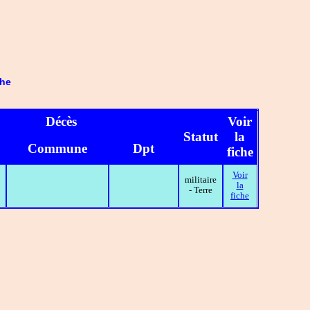
che
Décès
Voir
Statut
la
Commune
Dpt
fiche
Voir
militaire
la
- Terre
fiche