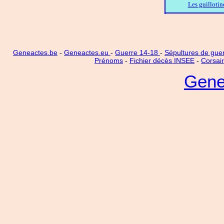
Les guillotin
Geneactes.be
-
Geneactes.eu
-
Guerre 14-18
-
Sépultures de gue
Prénoms
-
Fichier décès INSEE
-
Corsai
Gene