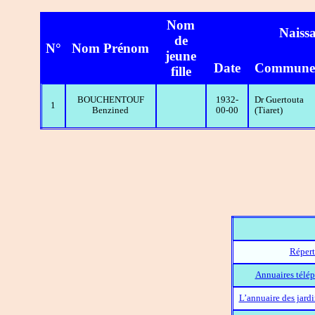
Nom
Naiss
de
N°
Nom Prénom
jeune
Date
Commune
fille
BOUCHENTOUF
1932-
Dr Guertouta
1
Benzined
00-00
(Tiaret)
Répert
Annuaires télép
L’annuaire des jard