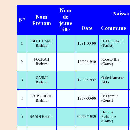
Nom
Naissa
Nom
de
N°
Prénom
jeune
Date
Commune
fille
BOUCHAMI
Dr Doui Hasni
1
1931-00-00
Brahim
(Teniet)
FOURAH
Robertville
2
18/09/1940
Brahim
(Const)
GASMI
Ouled Atmane
3
17/08/1932
Brahim
ALG
OUNOUGHI
Dr Djemila
4
1937-00-00
Brahim
(Const)
Hamma
5
SAADI Brahim
09/03/1939
Plaisance
(Const)