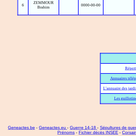
ZEMMOUR
6
0000-00-00
Brahim
Répert
Annuaires télép
L’annuaire des jard
Les guillotin
Geneactes.be
-
Geneactes.eu
-
Guerre 14-18
-
Sépultures de gue
Prénoms
-
Fichier décès INSEE
-
Corsai