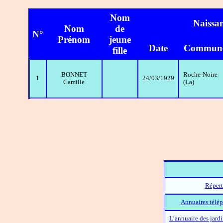
Nom
Naissa
Nom
de
N°
Prénom
jeune
Date
Commun
fille
BONNET
Roche-Noire
1
24/03/1929
Camille
(La)
Répert
Annuaires télép
L’annuaire des jard