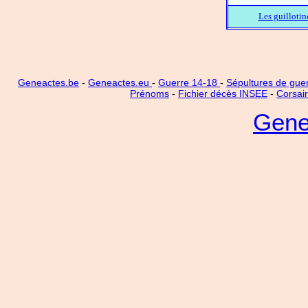
Les guillotin
Geneactes.be
-
Geneactes.eu
-
Guerre 14-18
-
Sépultures de gue
Prénoms
-
Fichier décès INSEE
-
Corsai
Gene