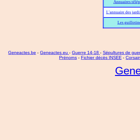
Annuaires télép
L’annuaire des jard
Les guillotin
Geneactes.be
-
Geneactes.eu
-
Guerre 14-18
-
Sépultures de gue
Prénoms
-
Fichier décès INSEE
-
Corsai
Gene