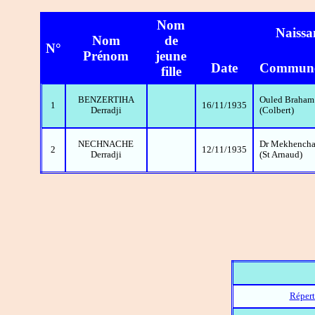
Nom
Naissa
Nom
de
N°
Prénom
jeune
Date
Commun
fille
BENZERTIHA
Ouled Braham
1
16/11/1935
Derradji
(Colbert)
NECHNACHE
Dr Mekhench
2
12/11/1935
Derradji
(St Arnaud)
Répert