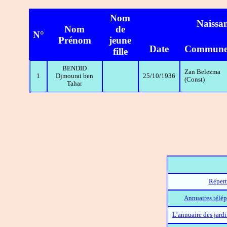
Nom
Naissa
Nom
de
N°
Prénom
jeune
Date
Commun
fille
BENDID
Zan Belezma
1
Djmourai ben
25/10/1936
(Const)
Tahar
Répert
Annuaires télép
L’annuaire des jard