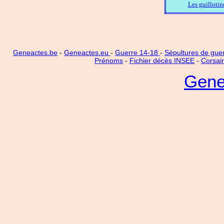
Les guillotin
Geneactes.be
-
Geneactes.eu
-
Guerre 14-18
-
Sépultures de gue
Prénoms
-
Fichier décès INSEE
-
Corsai
Gene