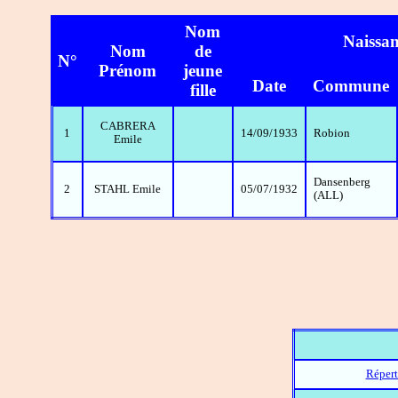
Nom
Naissa
Nom
de
N°
Prénom
jeune
Date
Commune
fille
CABRERA
1
14/09/1933
Robion
Emile
Dansenberg
2
STAHL Emile
05/07/1932
(ALL)
Répert