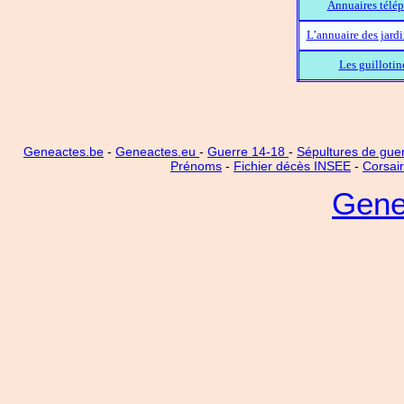
Annuaires télép
L’annuaire des jard
Les guillotin
Geneactes.be
-
Geneactes.eu
-
Guerre 14-18
-
Sépultures de gue
Prénoms
-
Fichier décès INSEE
-
Corsai
Gene