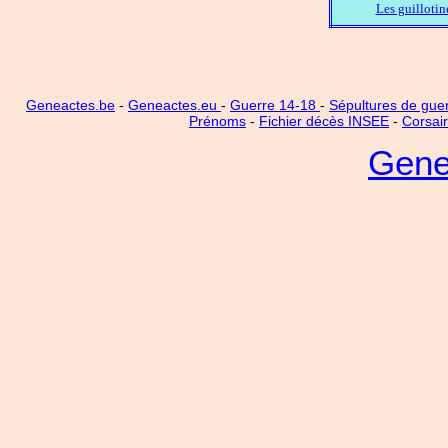
Les guillotin
Geneactes.be
-
Geneactes.eu
-
Guerre 14-18
-
Sépultures de gue
Prénoms
-
Fichier décès INSEE
-
Corsai
Gene