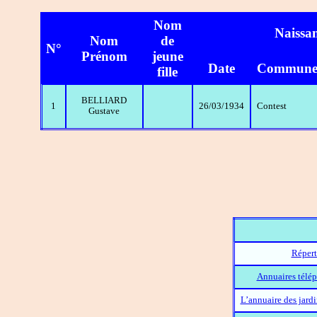
Nom
Naissa
Nom
de
N°
Prénom
jeune
Date
Commun
fille
BELLIARD
1
26/03/1934
Contest
Gustave
Répert
Annuaires télép
L’annuaire des jard