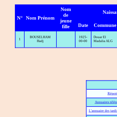
Nom
Naissa
de
N°
Nom Prénom
jeune
Date
Commune
fille
BOUSELHAM
1925-
Douar El
1
Hadj
00-00
Madalia ALG
Répert
Annuaires télép
L’annuaire des jard