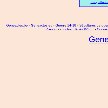
Les guillotin
Geneactes.be
-
Geneactes.eu
-
Guerre 14-18
-
Sépultures de gue
Prénoms
-
Fichier décès INSEE
-
Corsai
Gene