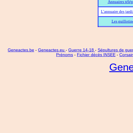
Annuaires télép
L’annuaire des jard
Les guillotin
Geneactes.be
-
Geneactes.eu
-
Guerre 14-18
-
Sépultures de gue
Prénoms
-
Fichier décès INSEE
-
Corsai
Gene