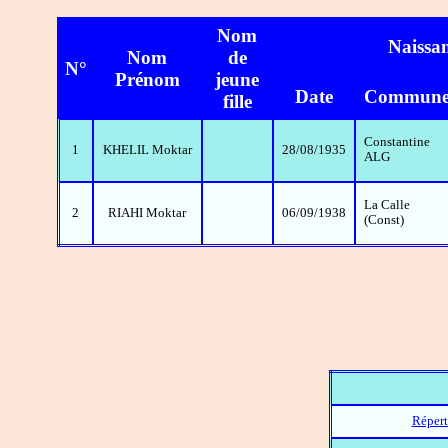
Nom
Naissa
Nom
de
N°
Prénom
jeune
Date
Commun
fille
Constantine
1
KHELIL Moktar
28/08/1935
ALG
La Calle
2
RIAHI Moktar
06/09/1938
(Const)
Répert