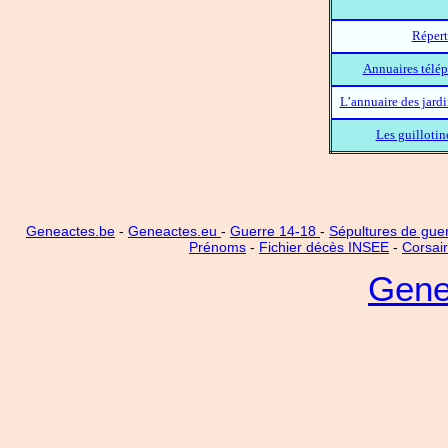
Répert
Annuaires télép
L’annuaire des jard
Les guillotin
Geneactes.be
-
Geneactes.eu
-
Guerre 14-18
-
Sépultures de gue
Prénoms
-
Fichier décès INSEE
-
Corsai
Gene