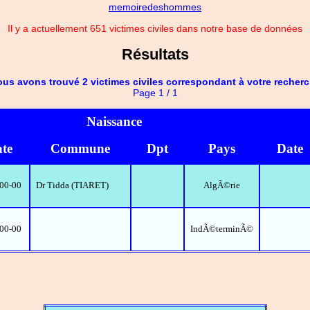
memoiredeshommes
Il y a actuellement 651 victimes civiles dans notre base de données
Résultats
us avons trouvé 2 victimes civiles correspondant à votre recher
Page 1 / 1
Naissance
te
Commune
Dpt
Pays
Date
00-00
Dr Tidda (TIARET)
AlgÃ©rie
00-00
IndÃ©terminÃ©