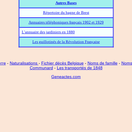
Autres Bases
Répertoire du bagne de Brest
Annuaires téléphoniques français 1902 et 1929
L’annuaire des jardiniers en 1880
Les guillotinés de la Révolution Française
rre
-
Naturalisations
-
Fichier décès Belgique
-
Noms de famille
-
Noms 
Communard
-
Les transportés de 1848
Geneactes.com