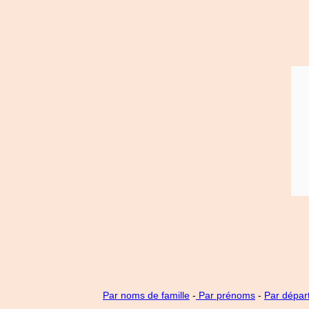
Par noms de famille
-
Par prénoms
-
Par dépar