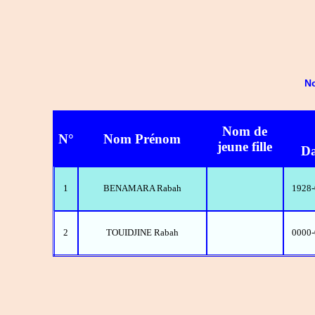
No
Nom de
N°
Nom Prénom
jeune fille
Da
1
BENAMARA Rabah
1928-
2
TOUIDJINE Rabah
0000-