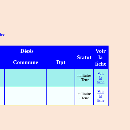
che
Décès
Voir
Statut
la
Commune
Dpt
fiche
Voir
militaire
la
- Terre
fiche
Voir
militaire
la
- Terre
fiche