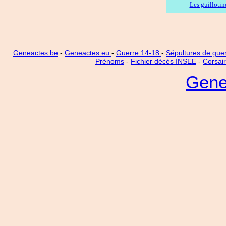
Les guillotin
Geneactes.be
-
Geneactes.eu
-
Guerre 14-18
-
Sépultures de gue
Prénoms
-
Fichier décès INSEE
-
Corsai
Gene