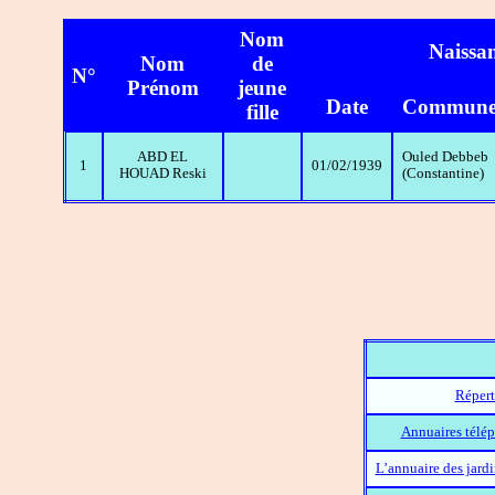
Nom
Naissa
Nom
de
N°
Prénom
jeune
Date
Commun
fille
ABD EL
Ouled Debbeb
1
01/02/1939
HOUAD Reski
(Constantine)
Répert
Annuaires télép
L’annuaire des jard