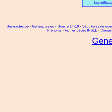
Les guillotin
Geneactes.be
-
Geneactes.eu
-
Guerre 14-18
-
Sépultures de gue
Prénoms
-
Fichier décès INSEE
-
Corsai
Gene