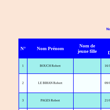
No
Nom de
N°
Nom Prénom
jeune fille
D
1
BOUCH Robert
16/
2
LE BIHAN Robert
09/
3
PAGES Robert
21/