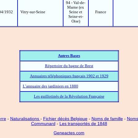
94 - Val-de-
Marne (ex
04/1932
Vitry-sur-Seine
Seine et
France
Seine-et-
Oise)
Autres Bases
Répertoire du bagne de Brest
Annuaires téléphoniques français 1902 et 1929
L’annuaire des jardiniers en 1880
Les guillotinés de la Révolution Française
rre
-
Naturalisations
-
Fichier décès Belgique
-
Noms de famille
-
Noms 
Communard
-
Les transportés de 1848
Geneactes.com