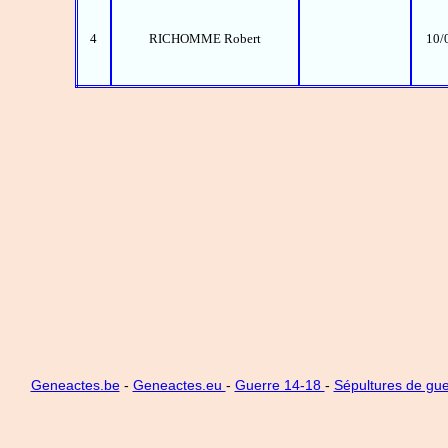
4
RICHOMME Robert
10/
Geneactes.be
-
Geneactes.eu
-
Guerre 14-18
-
Sépultures de gue