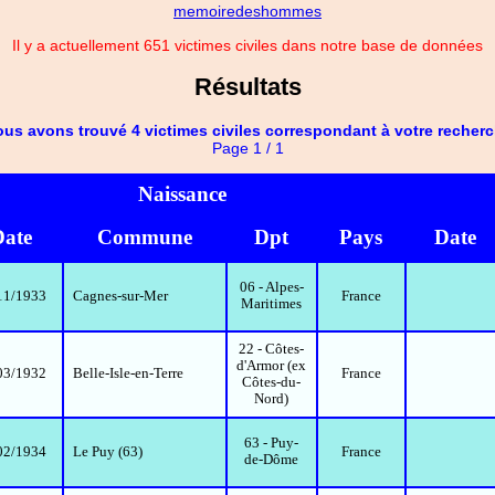
memoiredeshommes
Il y a actuellement 651 victimes civiles dans notre base de données
Résultats
us avons trouvé 4 victimes civiles correspondant à votre recher
Page 1 / 1
Naissance
ate
Commune
Dpt
Pays
Date
06 - Alpes-
11/1933
Cagnes-sur-Mer
France
Maritimes
22 - Côtes-
d'Armor (ex
03/1932
Belle-Isle-en-Terre
France
Côtes-du-
Nord)
63 - Puy-
02/1934
Le Puy (63)
France
de-Dôme