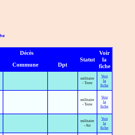
che
Décès
Voir
Statut
la
Commune
Dpt
fiche
Voir
militaire
la
- Terre
fiche
Voir
militaire
la
- Terre
fiche
Voir
militaire
la
- Air
fiche