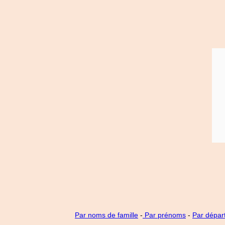
Par noms de famille
-
Par prénoms
-
Par dépar