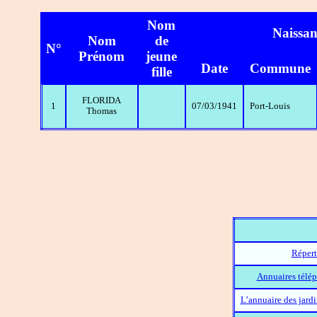
Nom
Naissan
Nom
de
N°
Prénom
jeune
Date
Commune
fille
FLORIDA
1
07/03/1941
Port-Louis
Thomas
Répert
Annuaires télép
L’annuaire des jard