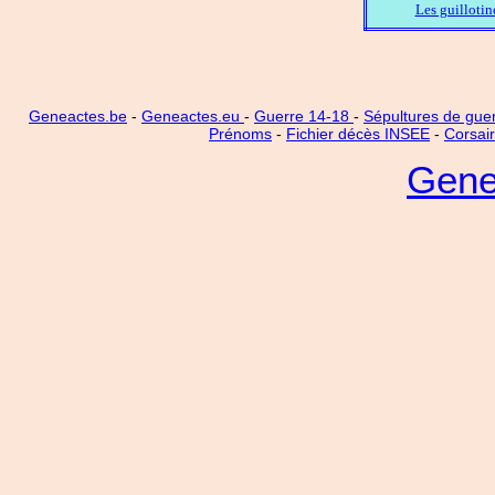
Les guillotin
Geneactes.be
-
Geneactes.eu
-
Guerre 14-18
-
Sépultures de gue
Prénoms
-
Fichier décès INSEE
-
Corsai
Gene